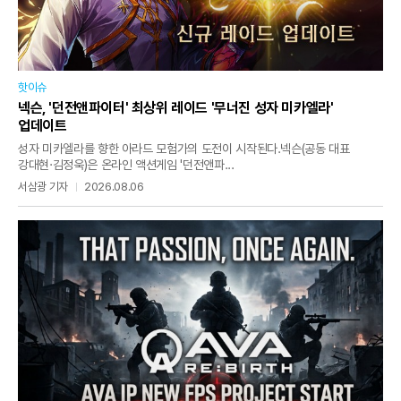
핫이슈
넥슨, '던전앤파이터' 최상위 레이드 '무너진 성자 미카엘라'
업데이트
성자 미카엘라를 향한 아라드 모험가의 도전이 시작된다.넥슨(공동 대표
강대현·김정욱)은 온라인 액션게임 '던전앤파...
서삼광 기자
2026.08.06