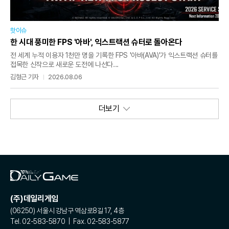
핫이슈
한 시대 풍미한 FPS '아바', 익스트랙션 슈터로 돌아온다
전 세계 누적 이용자 1천만 명을 기록한 FPS '아바(AVA)'가 익스트랙션 슈터를
접목한 신작으로 새로운 도전에 나선다...
김형근 기자
2026.08.06
더보기
(주)데일리게임
(06250) 서울시 강남구 역삼로8길 17, 4층
Tel. 02-583-5870 | Fax. 02-583-5877